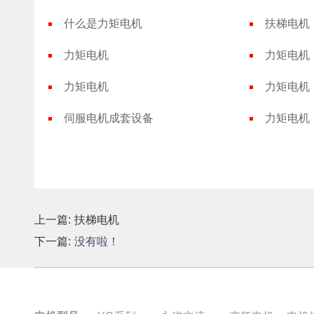
什么是力矩电机
扶梯电机
力矩电机
力矩电机
力矩电机
力矩电机
伺服电机成套设备
力矩电机
上一篇:
扶梯电机
下一篇:
没有啦！