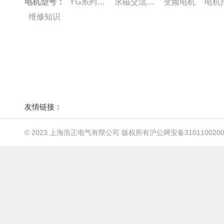
电机型号：
YG系列电机
永磁交流伺服电动机
变频电机
电机
维修知识
友情链接：
© 2023 上海浩正电气有限公司 版权所有
沪公网安备3101100200