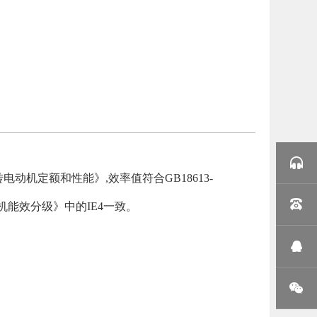
转电动机定额和性能》
,
效率值符合
GB18613-
机能效分级》中的
IE4
一致。